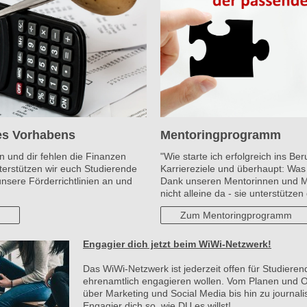
nes Vorhabens
Mentoringprogramm
n und dir fehlen die Finanzen
"Wie starte ich erfolgreich ins Be
terstützen wir euch Studierende
Karriereziele und überhaupt: Was 
unsere Förderrichtlinien an und
Dank unseren Mentorinnen und Me
nicht alleine da - sie unterstützen
Zum Mentoringprogramm
Engagier dich jetzt beim WiWi-Netzwerk!
Das WiWi-Netzwerk ist jederzeit offen für Studieren
ehrenamtlich engagieren wollen. Vom Planen und O
über Marketing und Social Media bis hin zu journalis
Engagier dich so, wie DU es willst!